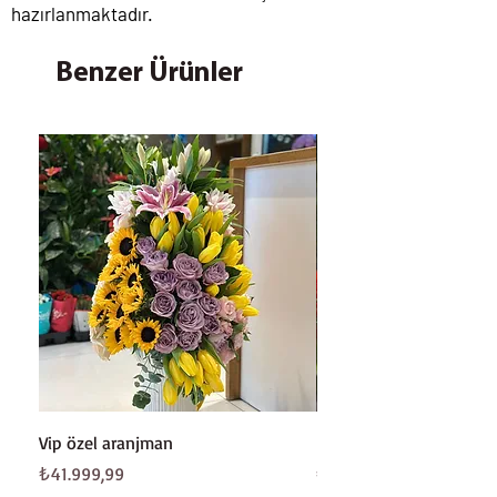
hazırlanmaktadır.
Benzer Ürünler
Vip özel aranjman
Beyaz gül buketi
Fiyat
Fiyat
₺41.999,99
₺8.199,99