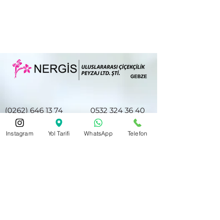
(0262) 646 13 74
0532 324 36 40
Instagram
Yol Tarifi
WhatsApp
Telefon
nergiscicek41@hotmail.com
Hacıhalil Mah. Atatürk Cd. No28/E
Halkbank ve Akbank Gebze Şubesi
Karşısı
Gebze/Kocaeli 41400