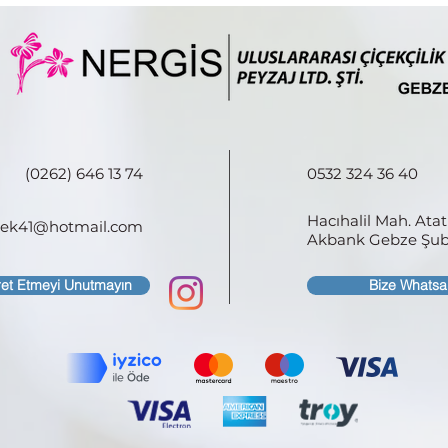
(0262) 646 13 74
0532 324 36 40
Hacıhalil Mah. Ata
icek41@hotmail.com
Akbank Gebze Şube
ret Etmeyi Unutmayın
Bize Whatsa