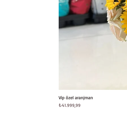
Vip özel aranjman
Fiyat
₺41.999,99