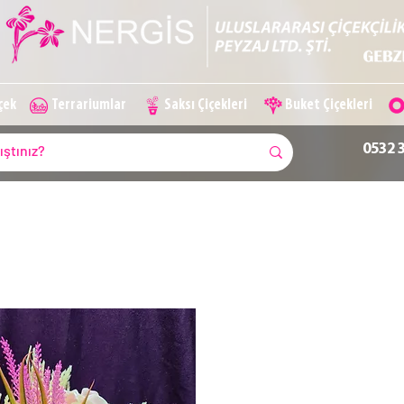
içek
Terrariumlar
Saksı Çiçekleri
Buket Çiçekleri
0532 