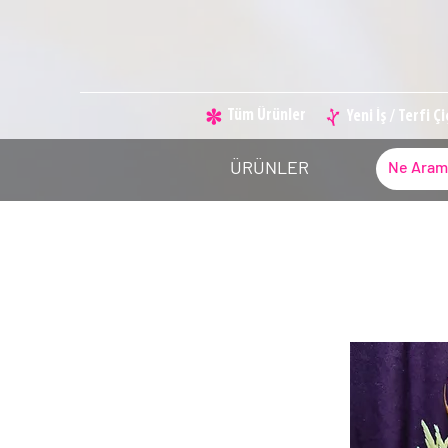
Tüm Ürünler
Yeni İş / Terfi Ç
ÜRÜNLER