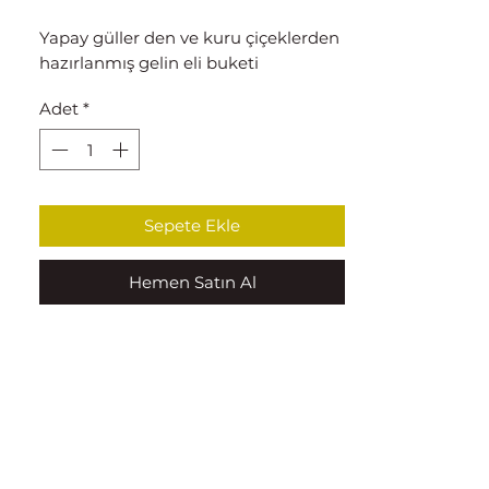
Yapay güller den ve kuru çiçeklerden
hazırlanmış gelin eli buketi
Adet
*
Sepete Ekle
Hemen Satın Al