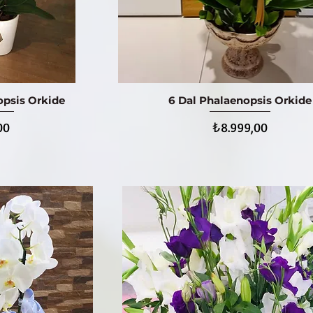
opsis Orkide
6 Dal Phalaenopsis Orkide
ış
Hızlı Bakış
Fiyat
00
₺8.999,00