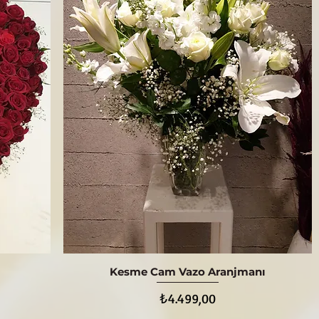
Kesme Cam Vazo Aranjmanı
Hızlı Bakış
Fiyat
₺4.499,00