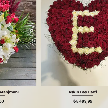
Aranjmanı
Aşkın Baş Harfi
ış
Hızlı Bakış
Fiyat
00
₺8.499,99