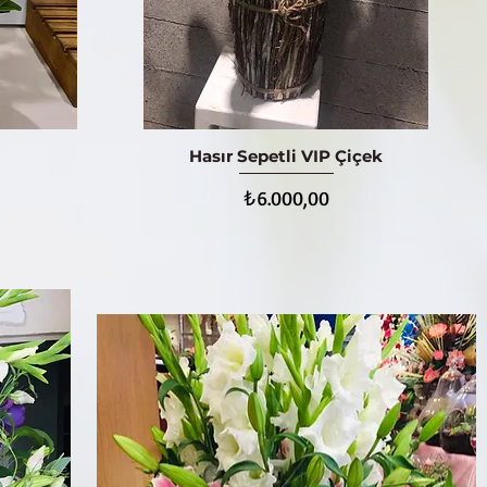
Hasır Sepetli VIP Çiçek
Hızlı Bakış
Fiyat
₺6.000,00