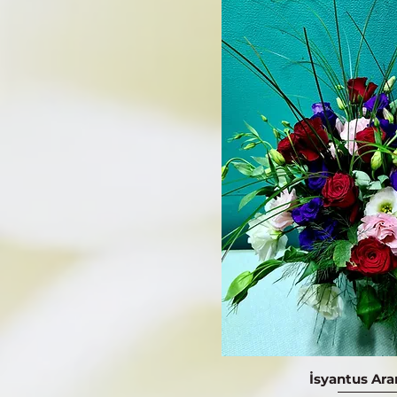
İsyantus Ar
Hızlı Bak