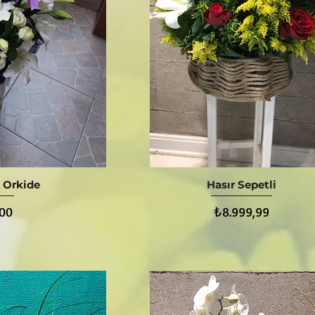
 Orkide
Hasır Sepetli
ış
Hızlı Bakış
Fiyat
,00
₺8.999,99