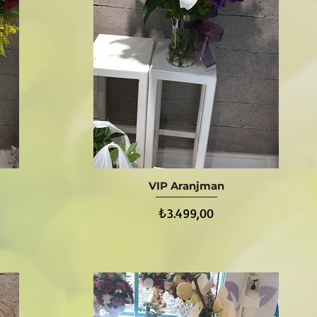
VIP Aranjman
Hızlı Bakış
Fiyat
₺3.499,00