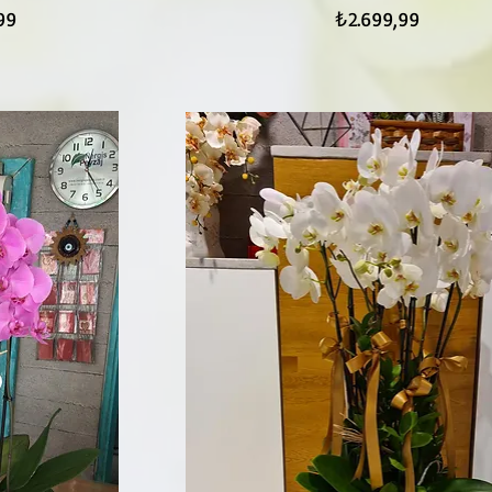
Fiyat
99
₺2.699,99