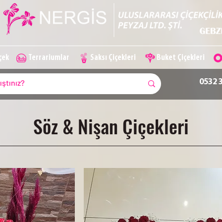
içek
Terrariumlar
Saksı Çiçekleri
Buket Çiçekleri
0532 
Söz & Nişan Çiçekleri