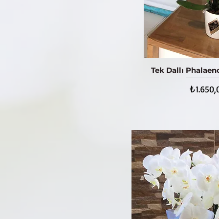
Tek Dallı Phalaen
Hızlı Bak
Fiyat
₺1.650,