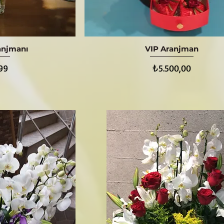
ranjmanı
VIP Aranjman
ış
Hızlı Bakış
Fiyat
99
₺5.500,00