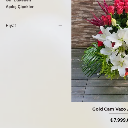
Gül Buketleri
Açılış Çiçekleri
Fiyat
₺749
₺19.400
Gold Cam Vazo 
Hızlı Bak
Fiyat
₺7.999,