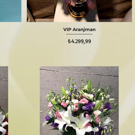
VIP Aranjman
Hızlı Bakış
Fiyat
₺4.299,99