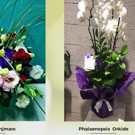
anjmanı
Phalaenopsis Orkide
ış
Hızlı Bakış