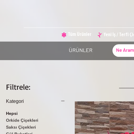
Tüm Ürünler
Yeni İş / Terfi Ç
ÜRÜNLER
Filtrele:
Kategori
Hepsi
Orkide Çiçekleri
Saksı Çiçekleri