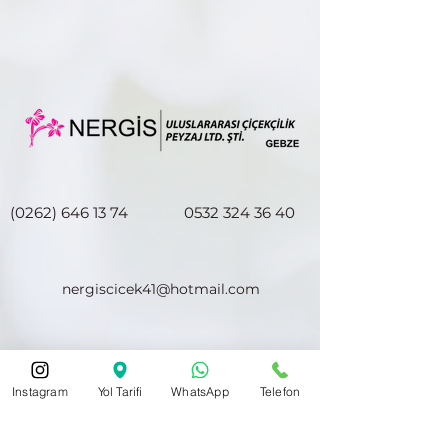
(0262) 646 13 74
0532 324 36 40
nergiscicek41@hotmail.com
Hacıhalil Mah. Atatürk Cd. No28/E
Instagram
Yol Tarifi
WhatsApp
Telefon
Halkbank ve Akbank Gebze Şubesi
Karşısı
Gebze/Kocaeli 41400