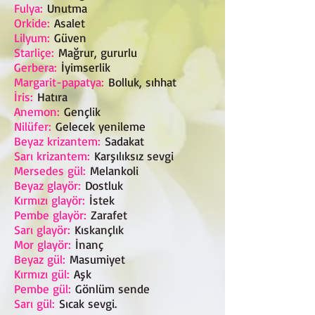
Fulya:
Unutma
Orkide:
Asalet
Lilyum:
Güven
Starliçe:
Mağrur, gururlu
Gerbera:
İyimserlik
Margarit-papatya:
Bolluk, sıhhat
İris:
Hatıra
Anemon:
Gençlik
Nilüfer:
Gelecek yenileme
Beyaz krizantem:
Sadakat
Sarı krizantem:
Karşılıksız sevgi
Mersedes gül:
Melankoli
Beyaz glayör:
Dostluk
Kırmızı glayör:
İstek
Pembe glayör:
Zarafet
Sarı glayör:
Kıskançlık
Mor glayör:
İnanç
Beyaz gül:
Masumiyet
Kırmızı gül:
Aşk
Pembe gül:
Gönlüm sende
Sarı gül:
Sıcak sevgi.