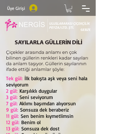
Üye Girişi
SAYILARLA GÜLLERİN DİLİ
Çiçekler arasında anlamı en çok
bilinen güllerin renkleri kadar sayıları
da anlam taşıyor. Güllerin sayılarının
ifade ettiği anlamlar şöyle:
Tek gül:
İlk bakışta aşk veya seni hala
seviyorum
2 gül:
Karşılıklı duygular
3 gül:
Seni seviyorum
7 gül:
Aklımı başımdan alıyorsun
9 gül:
Sonsuza dek beraberiz
11 gül:
Sen benim kıymetlimsin
12 gül:
Benim ol
13 gül:
Sonsuza dek dost