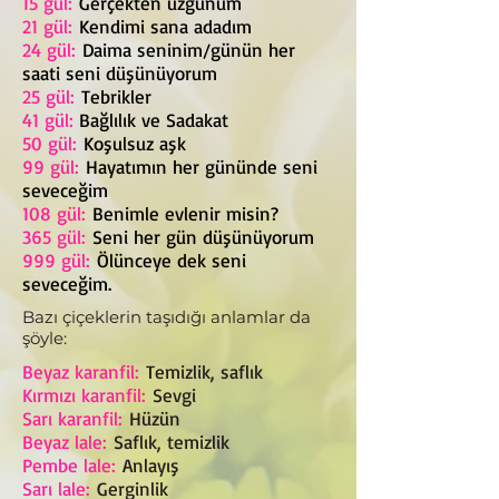
15 gül:
Gerçekten üzgünüm
21 gül:
Kendimi sana adadım
24 gül:
Daima seninim/günün her
saati seni düşünüyorum
25 gül:
Tebrikler
41 gül:
Bağlılık ve Sadakat
50 gül:
Koşulsuz aşk
99 gül:
Hayatımın her gününde seni
seveceğim
108 gül:
Benimle evlenir misin?
365 gül:
Seni her gün düşünüyorum
999 gül:
Ölünceye dek seni
seveceğim.
Bazı çiçeklerin taşıdığı anlamlar da
şöyle:
Beyaz karanfil:
Temizlik, saflık
Kırmızı karanfil:
Sevgi
Sarı karanfil:
Hüzün
Beyaz lale:
Saflık, temizlik
Pembe lale:
Anlayış
Sarı lale:
Gerginlik