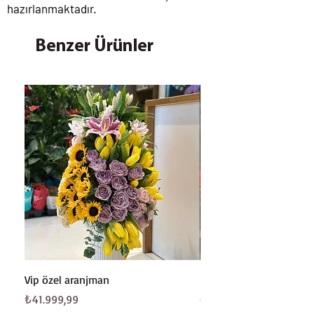
hazırlanmaktadır.
Benzer Ürünler
Vip özel aranjman
Beyaz gül buketi
Fiyat
Fiyat
₺41.999,99
₺8.199,99