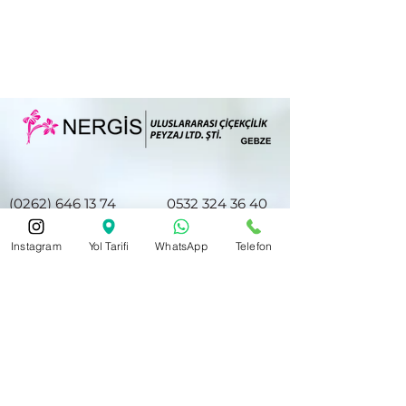
(0262) 646 13 74
0532 324 36 40
Instagram
Yol Tarifi
WhatsApp
Telefon
nergiscicek41@hotmail.com
Hacıhalil Mah. Atatürk Cd. No28/E
Halkbank ve Akbank Gebze Şubesi
Karşısı
Gebze/Kocaeli 41400