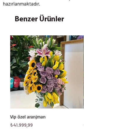
hazırlanmaktadır.
Benzer Ürünler
Vip özel aranjman
Beyaz gül buketi
Fiyat
Fiyat
₺41.999,99
₺8.199,99