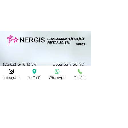
(0262) 646 13 74
0532 324 36 40
Instagram
Yol Tarifi
WhatsApp
Telefon
nergiscicek41@hotmail.com
Hacıhalil Mah. Atatürk Cd. No28/E
Halkbank ve Akbank Gebze Şubesi
Karşısı
Gebze/Kocaeli 41400