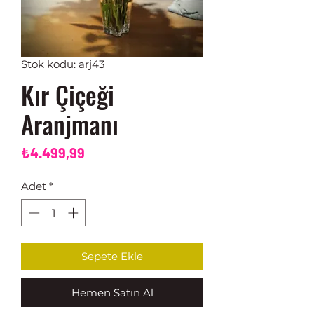
Stok kodu: arj43
Kır Çiçeği
Aranjmanı
Fiyat
₺4.499,99
Adet
*
Sepete Ekle
Hemen Satın Al