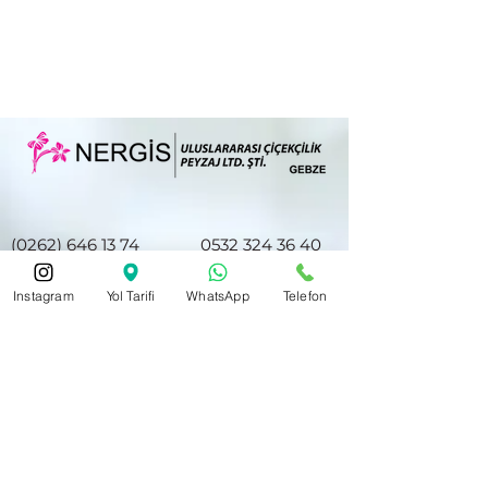
(0262) 646 13 74
0532 324 36 40
Instagram
Yol Tarifi
WhatsApp
Telefon
nergiscicek41@hotmail.com
Hacıhalil Mah. Atatürk Cd. No28/E
Halkbank ve Akbank Gebze Şubesi
Karşısı
Gebze/Kocaeli 41400