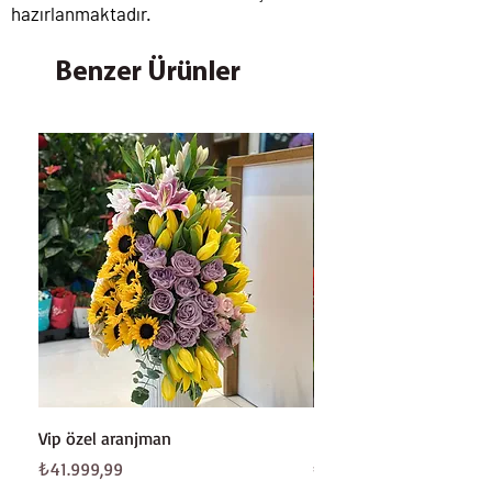
hazırlanmaktadır.
Benzer Ürünler
Vip özel aranjman
Beyaz gül buketi
Fiyat
Fiyat
₺41.999,99
₺8.199,99