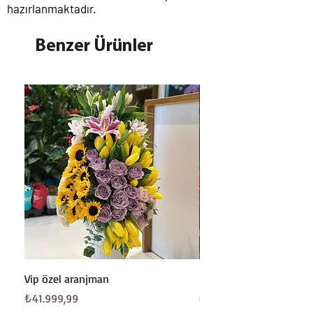
hazırlanmaktadır.
Benzer Ürünler
Vip özel aranjman
Beyaz gül buketi
Fiyat
Fiyat
₺41.999,99
₺8.199,99