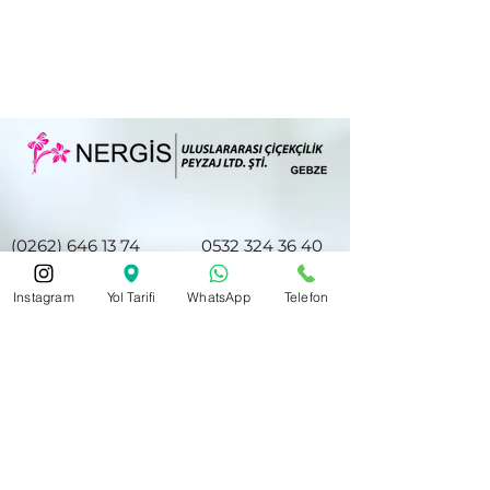
(0262) 646 13 74
0532 324 36 40
Instagram
Yol Tarifi
WhatsApp
Telefon
nergiscicek41@hotmail.com
Hacıhalil Mah. Atatürk Cd. No28/E
Halkbank ve Akbank Gebze Şubesi
Karşısı
Gebze/Kocaeli 41400