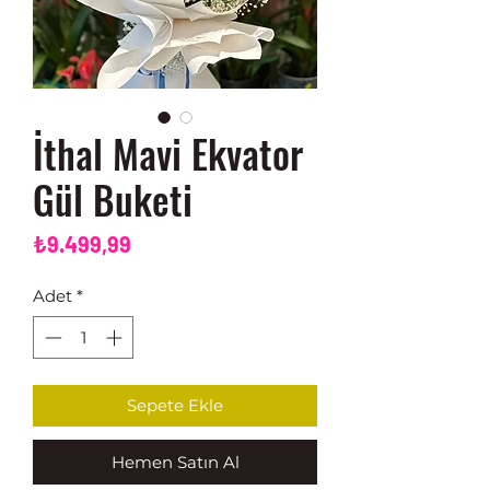
İthal Mavi Ekvator
Gül Buketi
Fiyat
₺9.499,99
Adet
*
Sepete Ekle
Hemen Satın Al