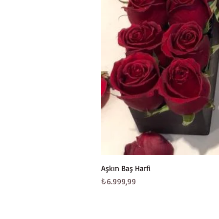
Aşkın Baş Harfi
Fiyat
₺6.999,99