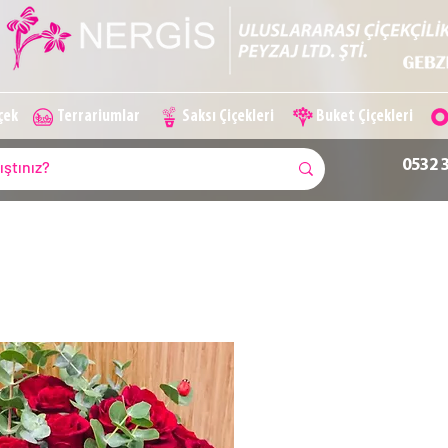
içek
Terrariumlar
Saksı Çiçekleri
Buket Çiçekleri
0532 