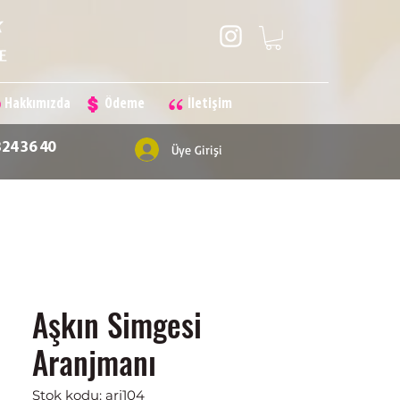
Hakkımızda
Ödeme
İletişim
324 36 40
Üye Girişi
Aşkın Simgesi
Aranjmanı
Stok kodu: arj104