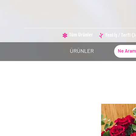
Tüm Ürünler
Yeni İş / Terfi Ç
ÜRÜNLER