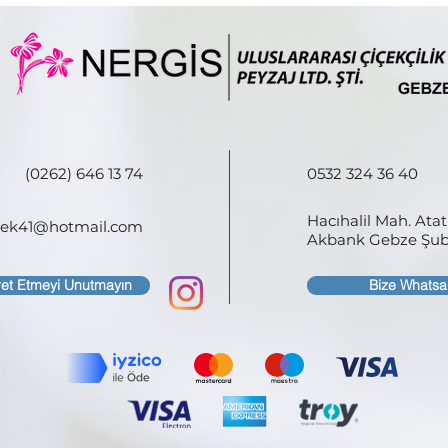
(0262) 646 13 74
0532 324 36 40
Hacıhalil Mah. Ata
icek41@hotmail.com
Akbank Gebze Şube
ret Etmeyi Unutmayın
Bize Whatsa