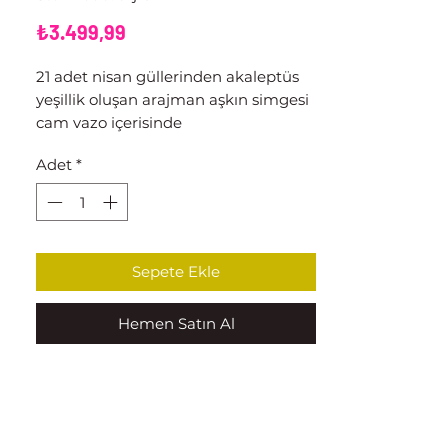
Fiyat
₺3.499,99
21 adet nisan güllerinden akaleptüs
yeşillik oluşan arajman aşkın simgesi
cam vazo içerisinde
Adet
*
Sepete Ekle
Hemen Satın Al