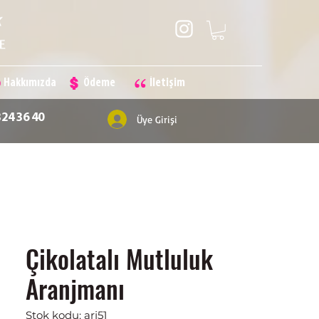
Hakkımızda
Ödeme
İletişim
324 36 40
Üye Girişi
Çikolatalı Mutluluk
Aranjmanı
Stok kodu: arj51