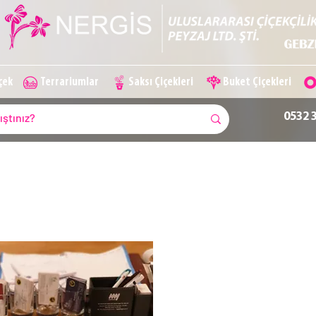
içek
Terrariumlar
Saksı Çiçekleri
Buket Çiçekleri
0532 