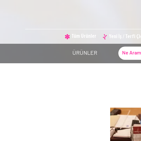
Tüm Ürünler
Yeni İş / Terfi Ç
ÜRÜNLER