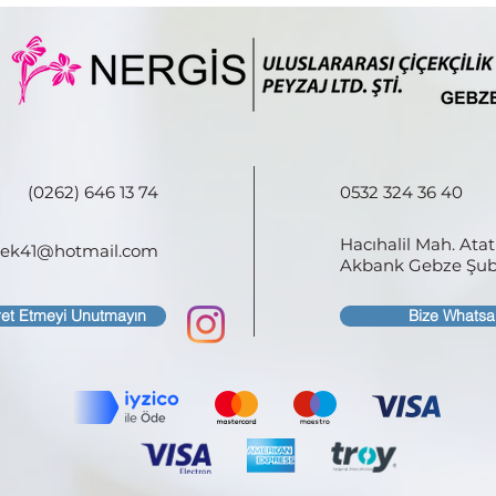
(0262) 646 13 74
0532 324 36 40
Hacıhalil Mah. Ata
icek41@hotmail.com
Akbank Gebze Şube
ret Etmeyi Unutmayın
Bize Whatsa