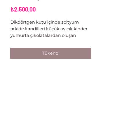
Fiyat
₺2.500,00
Dikdörtgen kutu içinde spityum
orkide kandilleri küçük ayıcık kinder
yumurta çikolatalardan oluşan
mutluluk arajmanı
Tükendi