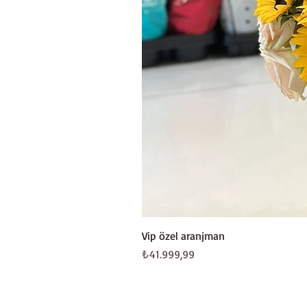
Vip özel aranjman
Fiyat
₺41.999,99