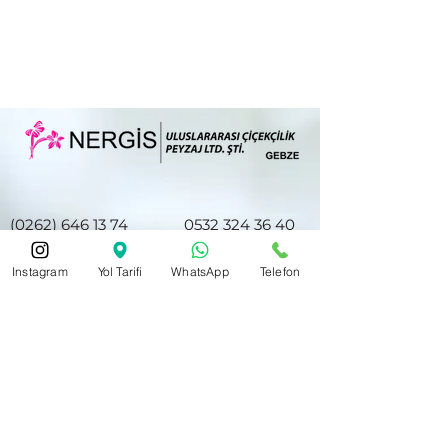
(0262) 646 13 74
0532 324 36 40
Instagram
Yol Tarifi
WhatsApp
Telefon
nergiscicek41@hotmail.com
Hacıhalil Mah. Atatürk Cd. No28/E
Halkbank ve Akbank Gebze Şubesi
Karşısı
Gebze/Kocaeli 41400