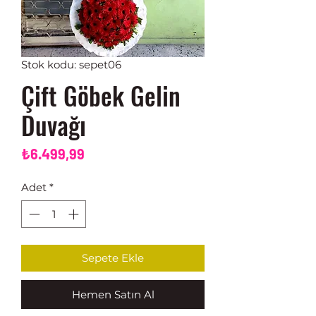
Stok kodu: sepet06
Çift Göbek Gelin
Duvağı
Fiyat
₺6.499,99
Adet
*
Sepete Ekle
Hemen Satın Al