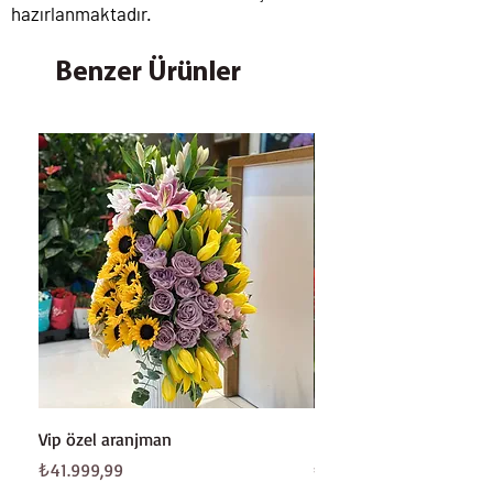
hazırlanmaktadır.
Benzer Ürünler
Vip özel aranjman
Beyaz gül buketi
Fiyat
Fiyat
₺41.999,99
₺8.199,99