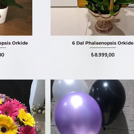
opsis Orkide
6 Dal Phalaenopsis Orkide
ış
Hızlı Bakış
Fiyat
00
₺8.999,00