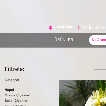
Tüm Ürünler
Yeni İş / Terfi Ç
ÜRÜNLER
Filtrele:
Kategori
Hepsi
Orkide Çiçekleri
Saksı Çiçekleri