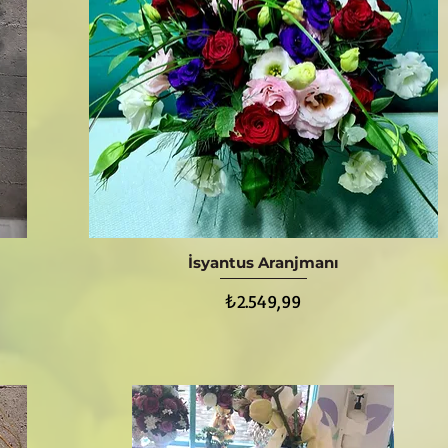
İsyantus Aranjmanı
Hızlı Bakış
Fiyat
₺2.549,99