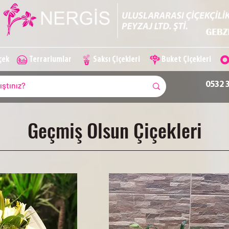
içek
Terrariumlar
Saksı Çiçekleri
Buket Çiçekleri
0532 
Geçmiş Olsun Çiçekleri