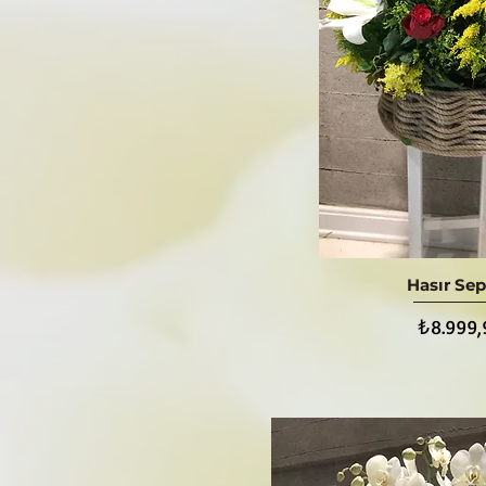
Hasır Sep
Hızlı Bak
Fiyat
₺8.999,