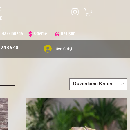
Hakkımızda
Ödeme
İletişim
324 36 40
Üye Girişi
Düzenleme Kriteri