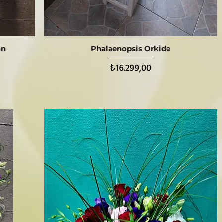
an
Phalaenopsis Orkide
Hızlı Bakış
Fiyat
₺16.299,00