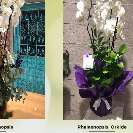
nopsis
Phalaenopsis Orkide
ış
Hızlı Bakış