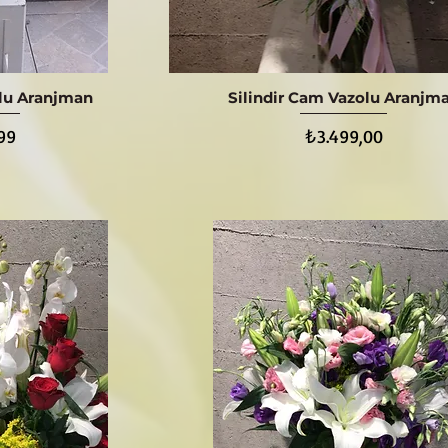
olu Aranjman
Silindir Cam Vazolu Aranjm
ış
Hızlı Bakış
Fiyat
99
₺3.499,00