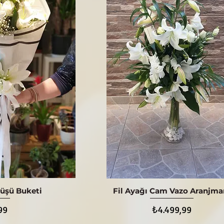
üşü Buketi
Fil Ayağı Cam Vazo Aranjma
ış
Hızlı Bakış
Fiyat
99
₺4.499,99