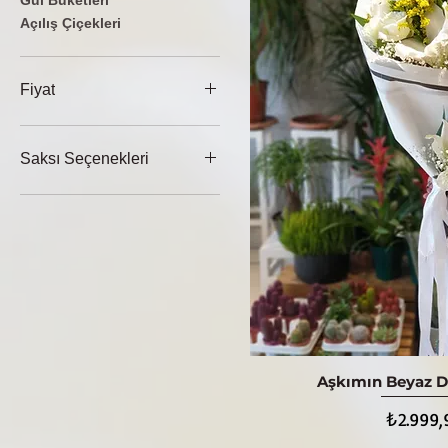
Gül Buketleri
Açılış Çiçekleri
Fiyat
₺799
₺20.500
Saksı Seçenekleri
Plastik Saksı
Seramik Saksı
Aşkımın Beyaz D
Hızlı Bak
Fiyat
₺2.999,