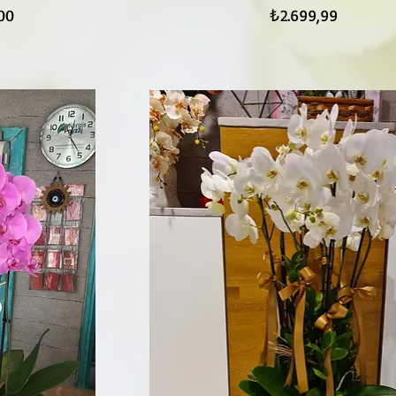
Fiyat
00
₺2.699,99