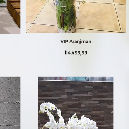
VIP Aranjman
Hızlı Bakış
Fiyat
₺4.499,99