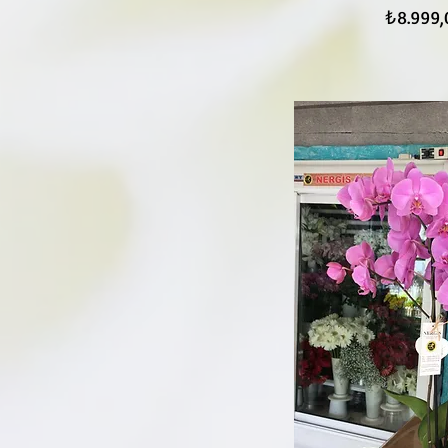
Fiyat
₺8.999,