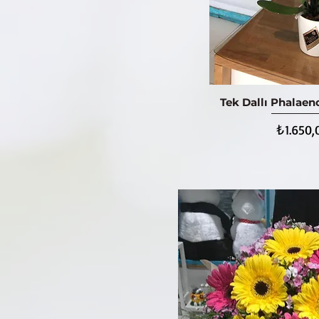
Tek Dallı Phalaen
Hızlı Bak
Fiyat
₺1.650,